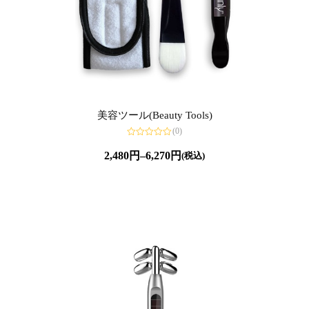
美容ツール(Beauty Tools)
(0)
5
段
2,480
円
–
6,270
円
(税込)
階
中
0
の
評
価