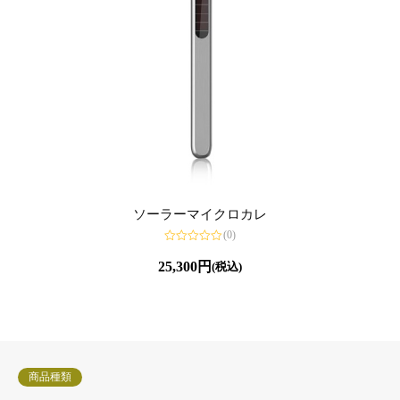
ソーラーマイクロカレ
(0)
5
段
25,300
円
(税込)
階
中
0
の
評
価
商品種類