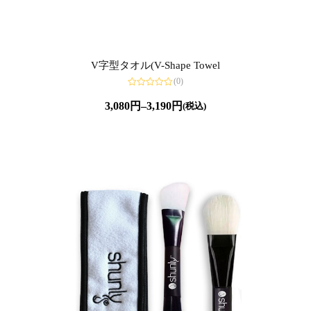
V字型タオル(V-Shape Towel
(0)
5
段
3,080
円
–
3,190
円
(税込)
階
中
0
の
評
価