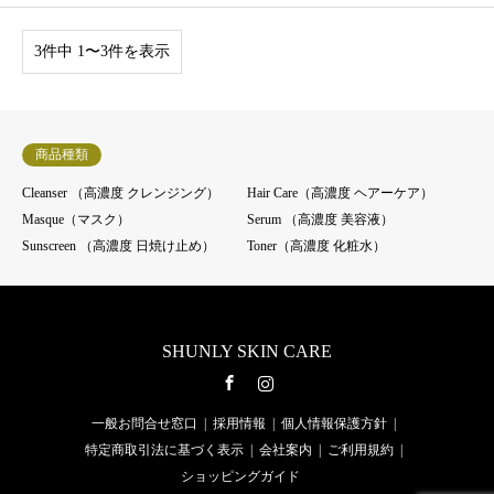
3件中 1〜3件を表示
商品種類
Cleanser （高濃度 クレンジング）
Hair Care（高濃度 ヘアーケア）
Masque（マスク）
Serum （高濃度 美容液）
Sunscreen （高濃度 日焼け止め）
Toner（高濃度 化粧水）
SHUNLY SKIN CARE
Facebook
Instagram
一般お問合せ窓口
採用情報
個人情報保護方針
特定商取引法に基づく表示
会社案内
ご利用規約
ショッピングガイド