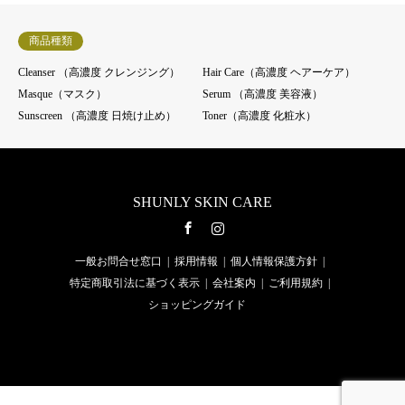
商品種類
Cleanser （高濃度 クレンジング）
Hair Care（高濃度 ヘアーケア）
Masque（マスク）
Serum （高濃度 美容液）
Sunscreen （高濃度 日焼け止め）
Toner（高濃度 化粧水）
SHUNLY SKIN CARE
Facebook
Instagram
一般お問合せ窓口
採用情報
個人情報保護方針
特定商取引法に基づく表示
会社案内
ご利用規約
ショッピングガイド