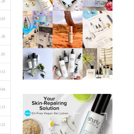
1.20
4.03
1.26
1.02
0.13
9.04
2.13
2.12