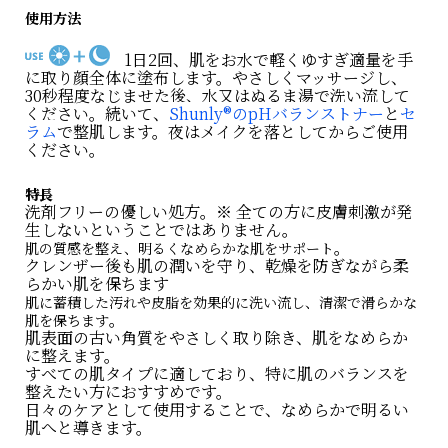
使用方法
1日2回、肌をお水で軽くゆすぎ適量を手
に取り顔全体に塗布します。やさしくマッサージし、
30秒程度なじませた後、水又はぬるま湯で洗い流して
ください。続いて、
Shunly®のpHバランストナー
と
セ
ラム
で整肌します。夜はメイクを落としてからご使用
ください。
特長
洗剤フリーの優しい処方。※ 全ての方に皮膚刺激が発
生しないということではありません。
。
肌の質感を整え、明るくなめらかな肌をサポート
クレンザー後も肌の潤いを守り、乾燥を防ぎながら柔
らかい肌を保ちます
肌に蓄積した汚れや皮脂を効果的に洗い流し、清潔で滑らかな
。
肌を保ちます
肌表面の古い角質をやさしく取り除き、肌をなめらか
に整えます。
すべての肌タイプに適しており、特に肌のバランスを
整えたい方におすすめです。
日々のケアとして使用することで、なめらかで明るい
肌へと導きます。