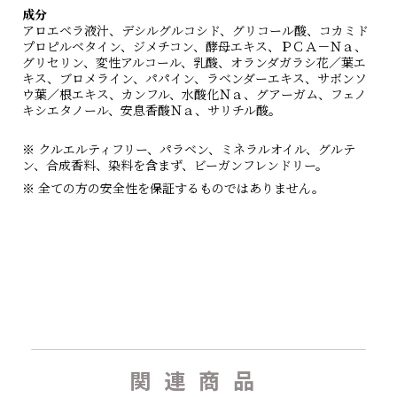
成分
アロエベラ液汁、デシルグルコシド、グリコール酸、コカミド
プロピルベタイン、ジメチコン、酵母エキス、ＰＣＡ－Ｎａ、
グリセリン、変性アルコール、乳酸、オランダガラシ花／葉エ
キス、ブロメライン、パパイン、ラベンダーエキス、サボンソ
ウ葉／根エキス、カンフル、水酸化Ｎａ、グアーガム、フェノ
キシエタノール、安息香酸Ｎａ、サリチル酸。
※ クルエルティフリー、パラベン、ミネラルオイル、グルテ
ン、合成香料、染料を含まず、ビーガンフレンドリー。
※ 全ての方の安全性を保証するものではありません。
関連商品