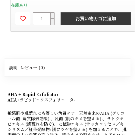
在庫あり
お買い物カゴに追加
説明
レビュー (0)
AHA + Rapid Exfoliator
AHA+ラピッドエクスフォリエーター
敏感肌や肌荒れにも優しい角質ケア。天然由来のAHA (グリコ
ール酸: 角質除去効果) 、乳酸 (肌のキメを整える) 、サトウキ
ビエキス (肌荒れを防ぐ)、に植物エキス (サッカロミセス／キ
シリヌム／紅茶発酵物: 肌にツヤを整える) を加えることで、肌
表面の古い角質を取り除き、肌のキメを整えます。ヒアルロン