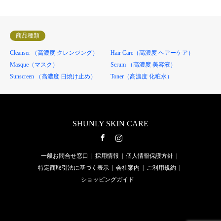
商品種類
Cleanser （高濃度 クレンジング）
Hair Care（高濃度 ヘアーケア）
Masque（マスク）
Serum （高濃度 美容液）
Sunscreen （高濃度 日焼け止め）
Toner（高濃度 化粧水）
SHUNLY SKIN CARE
Facebook
Instagram
一般お問合せ窓口
採用情報
個人情報保護方針
特定商取引法に基づく表示
会社案内
ご利用規約
ショッピングガイド