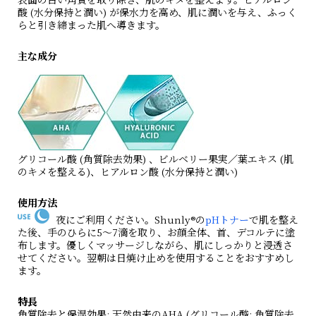
酸 (水分保持と潤い) が保水力を高め、肌に潤いを与え、ふっく
らと引き締まった肌へ導きます。
主な成分
グリコール酸 (角質除去効果) 、ビルベリー果実／葉エキス (肌
のキメを整える)、ヒアルロン酸 (水分保持と潤い)
使用方法
夜にご利用ください。Shunly®の
pHトナー
で肌を整え
た後、手のひらに5〜7滴を取り、お顔全体、首、デコルテに塗
布します。優しくマッサージしながら、肌にしっかりと浸透さ
せてください。翌朝は日焼け止めを使用することをおすすめし
ます。
特長
角質除去と保湿効果
: 天然由来のAHA (グリコール酸: 角質除去