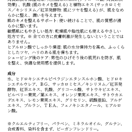
効果) 、乳酸 (肌のキメを整える) と植物エキス (サッカロミセ
ス／キシリヌム／紅茶発酵物: 肌にツヤを整える) が、肌をなめ
らかに整え、潤いを与えます。
肌のキメを整えるサポート
: 使い続けることで、肌の質感が滑
らかに整います。
敏感肌にもやさしい処方
: 乾燥肌や脂性肌にも使えるやさしい
処方です。※ 全ての方に皮膚刺激が発生しないということでは
ありません。
ヒアルロン酸でしっかり保湿: 肌の水分保持力を高め、ふっくら
としたツヤ、ハリのある肌を保ちます。
シェービング後のケア
: 男性のひげそり後の肌荒れを防ぎ、肌
を整え、快適な使用感を提供します。
成分
水、ヒドロキシエチルピペラジンエタンスルホン酸、ヒドロキ
シエチルウレア、ＢＧ、サッカロミセス／キシリヌム／紅茶発
酵物、紅茶エキス、乳酸、グリコール酸、サトウキビエキス、
ビルベリー果実／葉エキス、オレンジ果実エキス、サトウカエ
デエキス、レモン果実エキス、グリセリン、硫酸亜鉛、アルゲ
エキス、プルラン、ＴＥＡ、フェノキシエタノール、ヒアルロ
ン酸。
※クルエルティフリー、パラベン、ミネラルオイル、グルテン、
合成香料、染料を含まず、ビーガンフレンドリー。