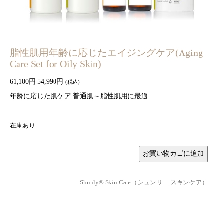
脂性肌用年齢に応じたエイジングケア(Aging
Care Set for Oily Skin)
元
現
61,100
円
54,990
円
(税込)
の
在
年齢に応じた肌ケア 普通肌～脂性肌用に最適
価
の
格
価
在庫あり
は
格
脂
お買い物カゴに追加
6
は
性
1
5
肌
Shunly® Skin Care（シュンリー スキンケア）
,
4
用
1
,
年
0
9