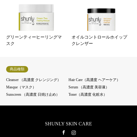
i
n
g
C
グリーンティーヒーリングマ
オイルコントロールホイップ
a
スク
クレンザー
r
e
商品種類
S
e
Cleanser （高濃度 クレンジング）
Hair Care（高濃度 ヘアーケア）
Masque（マスク）
Serum （高濃度 美容液）
t
Sunscreen （高濃度 日焼け止め）
Toner（高濃度 化粧水）
f
o
r
SHUNLY SKIN CARE
O
Facebook
Instagram
i