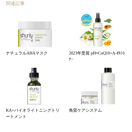
関連記事
齢
0
9
に
円
0
応
で
円
じ
し
で
た
た
す
エ
。
。
ナチュラルAHAマスク
2023年受賞 pH≈CoQ10+A-ｵｷｼﾄ
イ
ﾅｰ
ジ
ン
グ
ケ
ア
KA+バイオライトニングトリ
角質ケアシステム
(
ートメント
A
g